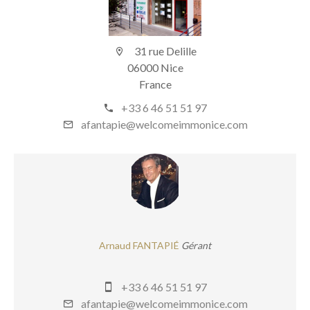
31 rue Delille
06000 Nice
France
+33 6 46 51 51 97
afantapie@welcomeimmonice.com
Arnaud FANTAPIÉ
Gérant
+33 6 46 51 51 97
afantapie@welcomeimmonice.com