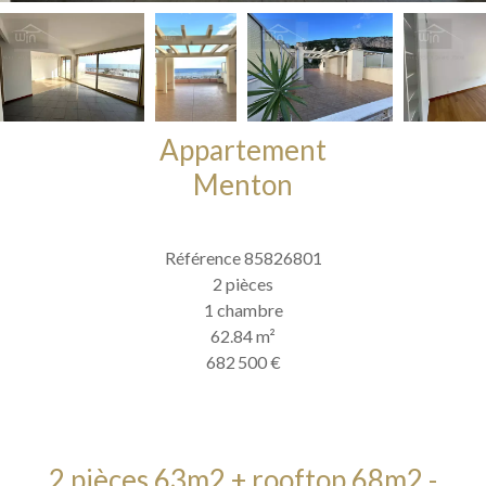
Appartement
Menton
Référence
85826801
2 pièces
1 chambre
62.84
m²
682 500 €
2 pièces 63m2 + rooftop 68m2 -