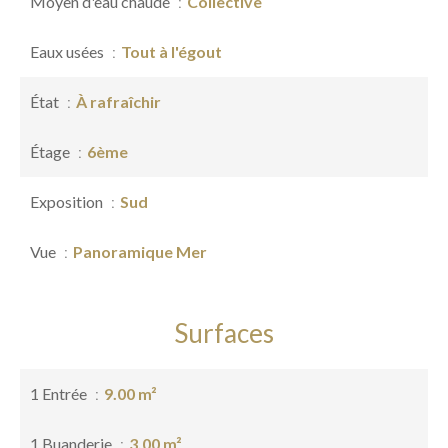
Moyen d'eau chaude
Collective
Eaux usées
Tout à l'égout
État
À rafraîchir
Étage
6ème
Exposition
Sud
Vue
Panoramique Mer
Surfaces
1 Entrée
9.00 m²
1 Buanderie
3.00 m²