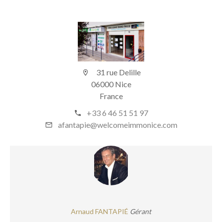
31 rue Delille
06000 Nice
France
+33 6 46 51 51 97
afantapie@welcomeimmonice.com
Arnaud FANTAPIÉ
Gérant