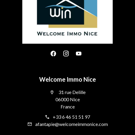
Welcome Immo Nice
31 rue Delille
06000 Nice
France
+33 6 46 51 51 97
afantapie@welcomeimmonice.com