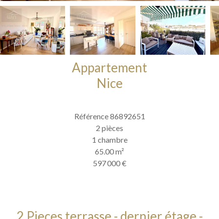
Appartement
Nice
Référence
86892651
2 pièces
1 chambre
65.00
m²
597 000 €
2 Pieces terrasse - dernier étage -