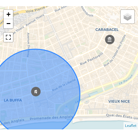
+
−
Leaflet