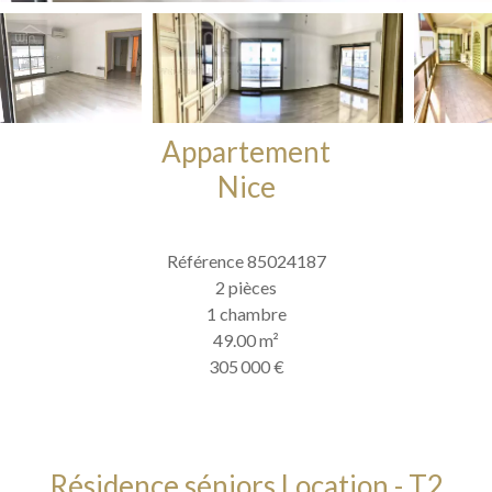
Appartement
Nice
Référence
85024187
2 pièces
1 chambre
49.00
m²
305 000 €
Résidence séniors Location - T2